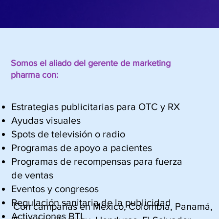
Somos el aliado del gerente de marketing
pharma con:
Estrategias publicitarias para OTC y RX
Ayudas visuales
Spots de televisión o radio
Programas de apoyo a pacientes
Programas de recompensas para fuerza
de ventas
Eventos y congresos
Regulación sanitaria de la publicidad
Con campañas en México, Colombia, Panamá,
Activaciones BTL