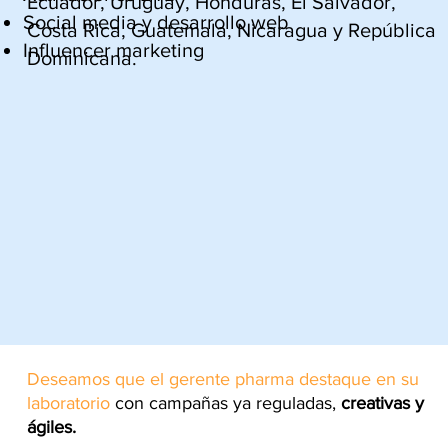
Ecuador, Uruguay, Honduras, El Salvador,
Social media y desarrollo web
Costa Rica, Guatemala, Nicaragua y República
Influencer marketing
Dominicana.
Deseamos que el gerente pharma destaque en su
laboratorio
con campañas ya
reguladas,
creativas y
ágiles.